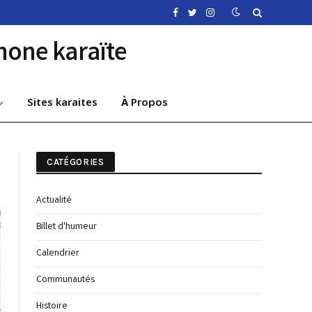
Facebook
Twitter
Instagram
a francophone karaïte
Sites karaites
À Propos
CATÉGORIES
Actualité
Billet d'humeur
Calendrier
Communautés
Histoire