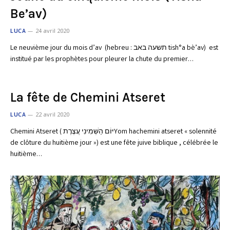
Be’av)
LUCA
24 avril 2020
Le neuvième jour du mois d’av (hebreu : תשעה באב tish°a bè’av) est
institué par les prophètes pour pleurer la chute du premier…
La fête de Chemini Atseret
LUCA
22 avril 2020
Chemini Atseret ( יּוֹם הַשְּׁמִינִי עֲצֶרֶתYom hachemini atseret « solennité
de clôture du huitième jour ») est une fête juive biblique , célébrée le
huitième…