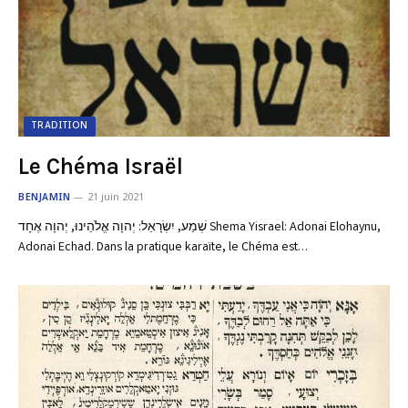
TRADITION
Le Chéma Israël
BENJAMIN
21 juin 2021
שְׁמַע, יִשְׂרָאֵל: יְהוָה אֱלֹהֵינוּ, יְהוָה אֶחָד Shema Yisrael: Adonai Elohaynu,
Adonai Echad. Dans la pratique karaïte, le Chéma est…