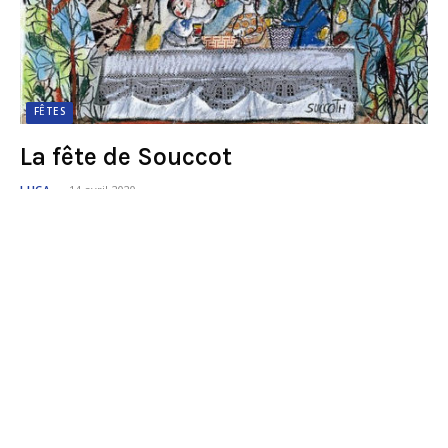
FÊTES
La fête de Souccot
LUCA
14 avril 2020
Souccot (hebreu : חַג הַסֻּכּוֹת Hag haSoukkot, « Fête des
Cabanes », « des Huttes », « des Tentes » ou « des Tabernacles »), est
l’une des trois fêtes de…