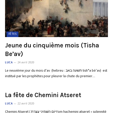
FÊTES
Jeune du cinquième mois (Tisha
Be’av)
LUCA
24 avril 2020
Le neuvième jour du mois d’av (hebreu : תשעה באב tish°a bè’av) est
institué par les prophètes pour pleurer la chute du premier…
La fête de Chemini Atseret
LUCA
22 avril 2020
Chemini Atseret ( יּוֹם הַשְּׁמִינִי עֲצֶרֶתYom hachemini atseret « solennité