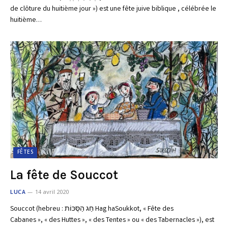
de clôture du huitième jour ») est une fête juive biblique , célébrée le
huitième…
FÊTES
La fête de Souccot
LUCA
14 avril 2020
Souccot (hebreu : חַג הַסֻּכּוֹת Hag haSoukkot, « Fête des
Cabanes », « des Huttes », « des Tentes » ou « des Tabernacles »), est