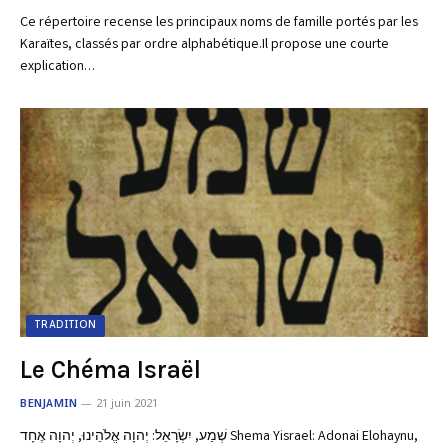
Ce répertoire recense les principaux noms de famille portés par les
Karaïtes, classés par ordre alphabétique.Il propose une courte
explication…
TRADITION
Le Chéma Israël
BENJAMIN
21 juin 2021
שְׁמַע, יִשְׂרָאֵל: יְהוָה אֱלֹהֵינוּ, יְהוָה אֶחָד Shema Yisrael: Adonai Elohaynu,