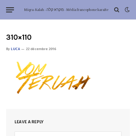
Miqra-Kalah - מקרא קלה - Média francophone karaïte
310×110
By
LUCA
22 décembre 2016
LEAVE A REPLY