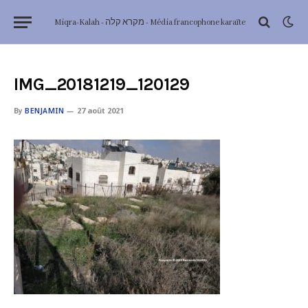
Miqra-Kalah - מקרא קלה - Média francophone karaïte
IMG_20181219_120129
By
BENJAMIN
27 août 2021