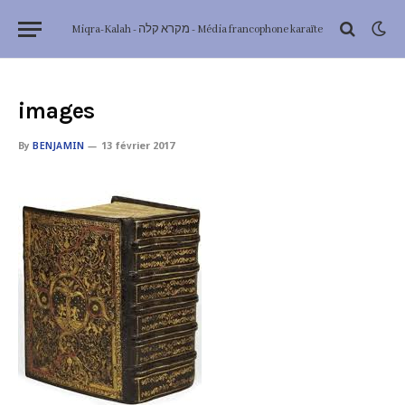
Miqra-Kalah - מקרא קלה - Média francophone karaïte
images
By
BENJAMIN
13 février 2017